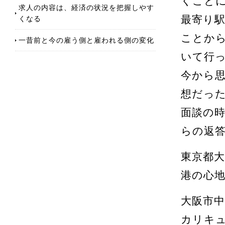
くこと
求人の内容は、経済の状況を把握しやす
くなる
最寄り
ことか
一昔前と今の雇う側と雇われる側の変化
いて行
今から
想だっ
面談の
らの返
東京都
港の心
大阪市中
カリキ