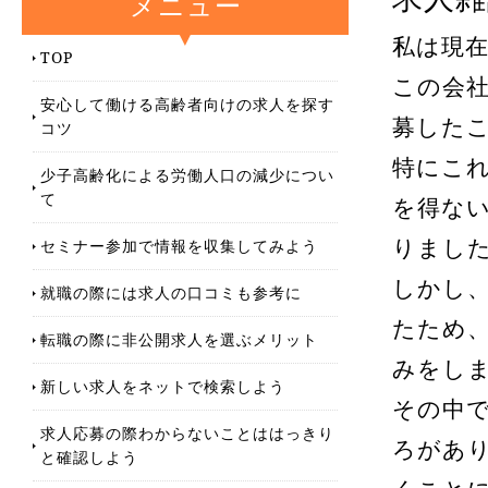
メニュー
私は現在
TOP
この会
安心して働ける高齢者向けの求人を探す
募した
コツ
特にこ
少子高齢化による労働人口の減少につい
て
を得な
セミナー参加で情報を収集してみよう
りまし
しかし
就職の際には求人の口コミも参考に
たため
転職の際に非公開求人を選ぶメリット
みをし
新しい求人をネットで検索しよう
その中
求人応募の際わからないことははっきり
ろがあ
と確認しよう